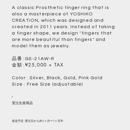
A classic Prosthetic finger ring that is
also a masterpiece of YOSHiKO
CREATiON, which was designed and
created in 2011 years. Instead of taking
a finger shape, we design "fingers that
are more beautiful than fingers" and
model them as jewelry.
品番
:
GS-21AW-R
金額
¥25,000 + TAX
:
Color : Silver, Black, Gold, Pink Gold
Size : Free Size (adjustable)
受注生産商品
発送予定 : 受注日から約1ヶ月〜1ヶ月半